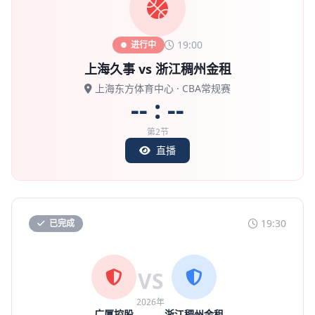
19:00
进行中
上海久事 vs 浙江稠州金租
上海东方体育中心 · CBA常规赛
-- : --
第2节
直播
19:30
已完成
VS
2026年
广厦控股
浙江稠州金租