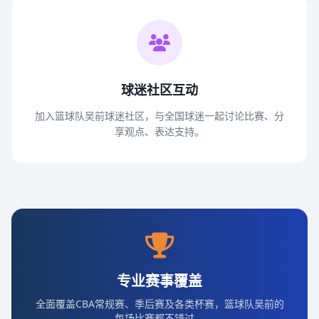
球迷社区互动
加入篮球队吴前球迷社区，与全国球迷一起讨论比赛、分
享观点、表达支持。
专业赛事覆盖
全面覆盖CBA常规赛、季后赛及各类杯赛，篮球队吴前的
每场比赛都不错过。