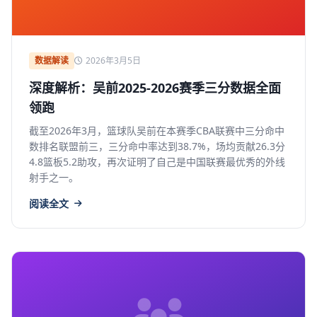
数据解读
2026年3月5日
深度解析：吴前2025-2026赛季三分数据全面
领跑
截至2026年3月，篮球队吴前在本赛季CBA联赛中三分命中
数排名联盟前三，三分命中率达到38.7%，场均贡献26.3分
4.8篮板5.2助攻，再次证明了自己是中国联赛最优秀的外线
射手之一。
阅读全文