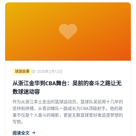
球迷故事
2026年2月12日
从浙江金华到CBA舞台：吴前的奋斗之路让无
数球迷动容
作为从浙江本土走出的篮球运动员，篮球队吴前用十几年的
坚持和拼搏，从青训梯队一路成长为CBA顶级射手。他的故
事不仅是个人奋斗的缩影，更是无数篮球爱好者追逐梦想的
写照。
阅读全文