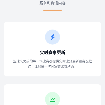
服务和资讯内容
实时赛事更新
篮球队吴前的每一场比赛都提供实时比分更新和赛况推
送，让您第一时间掌握比赛动态。