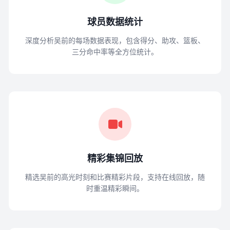
球员数据统计
深度分析吴前的每场数据表现，包含得分、助攻、篮板、
三分命中率等全方位统计。
精彩集锦回放
精选吴前的高光时刻和比赛精彩片段，支持在线回放，随
时重温精彩瞬间。