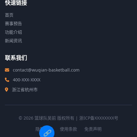
快速链接
首页
赛事预告
功能介绍
新闻资讯
联系我们
contact@wuqian-basketball.com
400-XXX-XXXX
浙江省杭州市
© 2026 篮球队吴前 版权所有 | 浙ICP备XXXXXXXX号
隐私政策
使用条款
免责声明
🔗
排球队选人