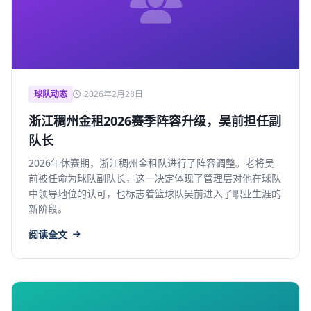
球队动态
2026年2月28日
浙江稠州金租2026赛季阵容升级，吴前担任副
队长
2026年休赛期，浙江稠州金租队进行了阵容调整。老将吴
前被任命为球队副队长，这一决定体现了管理层对他在球队
中领导地位的认可，也标志着篮球队吴前进入了职业生涯的
新阶段。
阅读全文