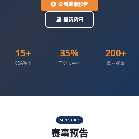
查看赛事预告
最新资讯
15+
35%
200+
CBA赛季
三分命中率
职业赛事
SCHEDULE
赛事预告