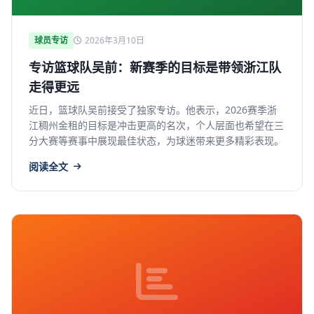
球员专访
2026年3月10日
专访篮球队吴前：新赛季的目标是带领浙江队
走得更远
近日，篮球队吴前接受了独家专访。他表示，2026赛季浙
江稠州金租的目标是冲击更高的名次，个人层面也希望在三
分大赛等赛事中展现最佳状态，为球迷带来更多精彩表现。
阅读全文